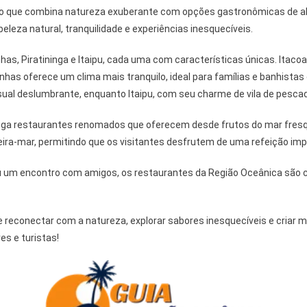
íso que combina natureza exuberante com opções gastronômicas de alt
leza natural, tranquilidade e experiências inesquecíveis.
nhas, Piratininga e Itaipu, cada uma com características únicas. Itac
has oferece um clima mais tranquilo, ideal para famílias e banhista
ual deslumbrante, enquanto Itaipu, com seu charme de vila de pescado
riga restaurantes renomados que oferecem desde frutos do mar fresqu
ra-mar, permitindo que os visitantes desfrutem de uma refeição impe
u um encontro com amigos, os restaurantes da Região Oceânica são c
 se reconectar com a natureza, explorar sabores inesquecíveis e cria
es e turistas!