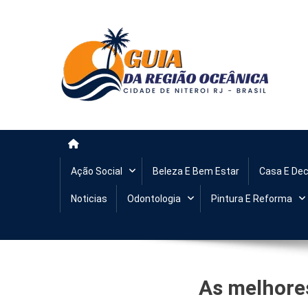
Guia da Regiao Oceanica 
Anuncie aqui e seja visto na Região Oceânica!
Ação Social
Beleza E Bem Estar
Casa E De
Noticias
Odontologia
Pintura E Reforma
As melhores