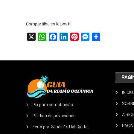
Compartilhe este post!
X
WhatsApp
Facebook
LinkedIn
Pinterest
Messenger
Share
PAGI
INICIO
SOBR
Pix para contribuição.
A REG
Política de privacidade
PAGIN
Feito por: Studio1st M. Digital