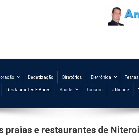
de Niteroi
coração
Dedetização
Diretórios
Eletrônica
Festas
Restaurantes E Bares
Saúde
Turismo
Utilidade
 praias e restaurantes de Niteroi