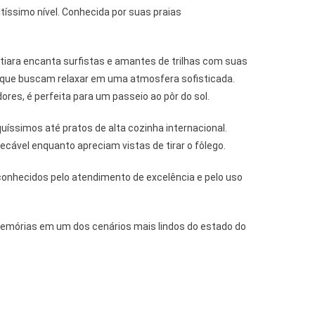
íssimo nível. Conhecida por suas praias
oatiara encanta surfistas e amantes de trilhas com suas
s que buscam relaxar em uma atmosfera sofisticada.
res, é perfeita para um passeio ao pôr do sol.
íssimos até pratos de alta cozinha internacional.
cável enquanto apreciam vistas de tirar o fôlego.
onhecidos pelo atendimento de excelência e pelo uso
r memórias em um dos cenários mais lindos do estado do