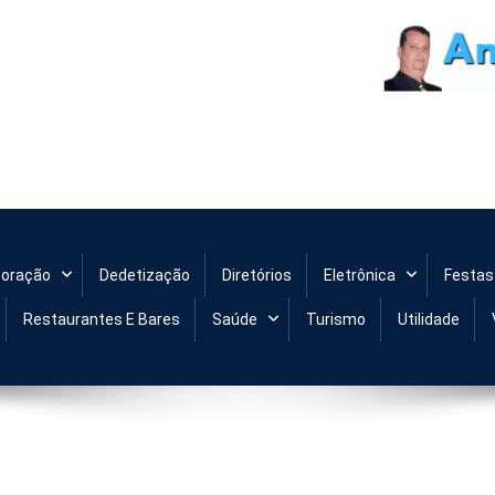
de Niteroi
coração
Dedetização
Diretórios
Eletrônica
Festas
Restaurantes E Bares
Saúde
Turismo
Utilidade