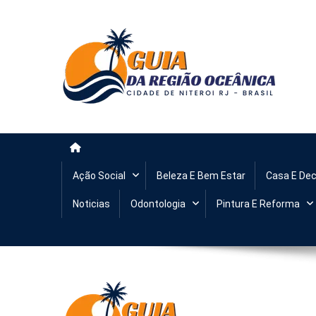
Guia da Regiao Oceanica 
Anuncie aqui e seja visto na Região Oceânica!
Ação Social
Beleza E Bem Estar
Casa E De
Noticias
Odontologia
Pintura E Reforma