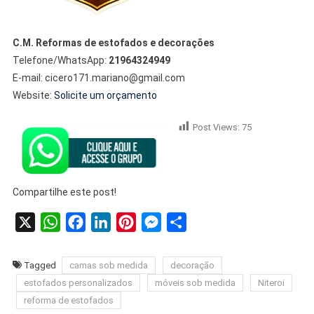
C.M. Reformas de estofados e decorações
Telefone/WhatsApp:
21964324949
E-mail: cicero171.mariano@gmail.com
Website:
Solicite um orçamento
Post Views:
75
Compartilhe este post!
X
WhatsApp
Facebook
LinkedIn
Pinterest
Messenger
Share
Tagged
camas sob medida
decoração
estofados personalizados
móveis sob medida
Niteroi
reforma de estofados