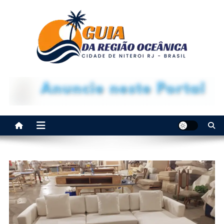
Guia da Regiao Oceanica de
Anuncie aqui e seja visto na Região Oceânica!
Niteroi